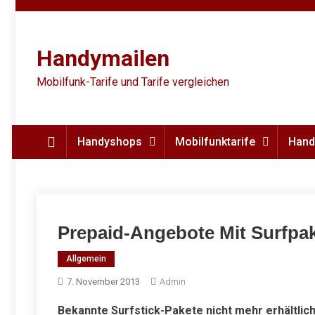
Skip
to
content
Handymailen
Mobilfunk-Tarife und Tarife vergleichen
Handyshops
Mobilfunktarife
Hand
Prepaid-Angebote Mit Surfpa
Allgemein
7. November 2013
Admin
Bekannte Surfstick-Pakete nicht mehr erhältlic