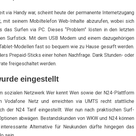
eit via Handy war, scheint heute der permanente Internetzugang
it, mit seinem Mobiltelefon Web-Inhalte abzurufen, wobei sich
ls das Surfen via PC. Dieses “Problem” lösten in den letzten
einen Surfstick. Mit dem USB Modem und einem dazugehörigen
n Tablet-Modellen fast so bequem wie zu Hause gesurft werden.
ders Prepaid-Sticks einer hohen Nachfrage. Dank Stunden- oder
ate freigeschaltet werden.
rde eingestellt
m sozialen Netzwerk Wer kennt Wen sowie der N24-Plattform
n Vodafone Netz und erreichten via UMTS recht stattliche
der N24 Tarif eingestellt. Wer nun nach praktischen Surf-
e Optionen abwägen. Bestandskunden von WKW und N24 können
e interessante Alternative für Neukunden dürfte hingegen das
o sein.