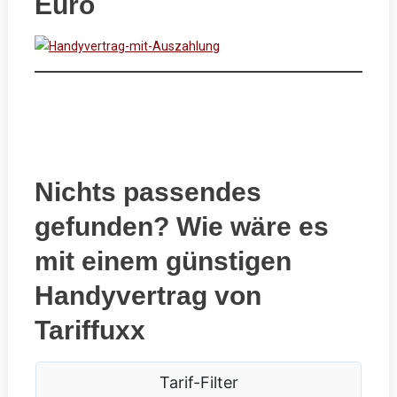
Euro
Nichts passendes
gefunden? Wie wäre es
mit einem günstigen
Handyvertrag von
Tariffuxx