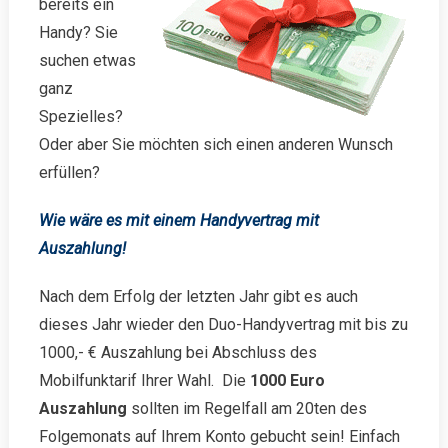
bereits ein
Handy? Sie
suchen etwas
ganz
Spezielles?
Oder aber Sie möchten sich einen anderen Wunsch
erfüllen?
Wie wäre es mit einem Handyvertrag mit
Auszahlung!
Nach dem Erfolg der letzten Jahr gibt es auch
dieses Jahr wieder den Duo-Handyvertrag mit bis zu
1000,- € Auszahlung bei Abschluss des
Mobilfunktarif Ihrer Wahl. Die
1000 Euro
Auszahlung
sollten im Regelfall am 20ten des
Folgemonats auf Ihrem Konto gebucht sein! Einfach